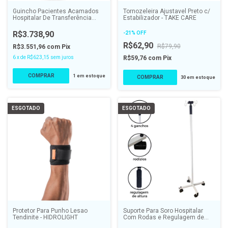
Guincho Pacientes Acamados
Tornozeleira Ajustavel Preto c/
Hospitalar De Transferência
Estabilizador - TAKE CARE
D5000 - DELLAMED
R$3.738,90
-
21
%
OFF
R$62,90
R$79,90
R$3.551,96
com
Pix
6
x
de
R$623,15
sem juros
R$59,76
com
Pix
1
em estoque
30
em estoque
ESGOTADO
ESGOTADO
Protetor Para Punho Lesao
Suporte Para Soro Hospitalar
Tendinite - HIDROLIGHT
Com Rodas e Regulagem de
Altura - ALO