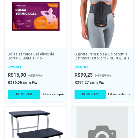
Bolsa Térmica Gel Alívio de
Suporte Para Bolsa Colostomia
Dores Quente e Frio -
Ostomia Ostolight - HIDROLIGHT
HIDROLIGHT
-
32
%
OFF
-
24
%
OFF
R$16,90
R$99,23
R$24,90
R$129,90
R$16,06
com
Pix
R$94,27
com
Pix
COMPRAR
90
em estoque
171
em estoque