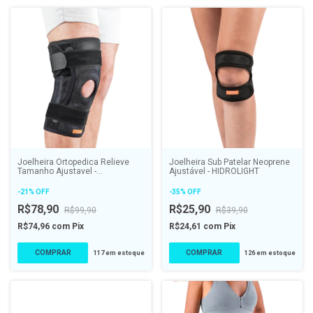
Joelheira Ortopedica Relieve
Joelheira Sub Patelar Neoprene
Tamanho Ajustavel -
Ajustável - HIDROLIGHT
HIDROLIGHT
-
21
%
OFF
-
35
%
OFF
R$78,90
R$25,90
R$99,90
R$39,90
R$74,96
com
Pix
R$24,61
com
Pix
COMPRAR
117
em estoque
126
em estoque