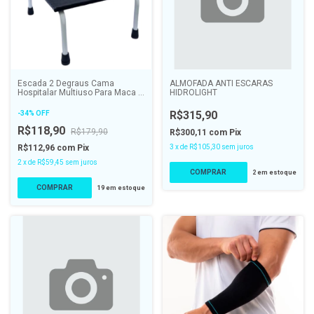
Escada 2 Degraus Cama
ALMOFADA ANTI ESCARAS
Hospitalar Multiuso Para Maca -
HIDROLIGHT
ALO
R$315,90
-
34
%
OFF
R$118,90
R$179,90
R$300,11
com
Pix
R$112,96
com
Pix
3
x
de
R$105,30
sem juros
2
x
de
R$59,45
sem juros
COMPRAR
2
em estoque
19
em estoque