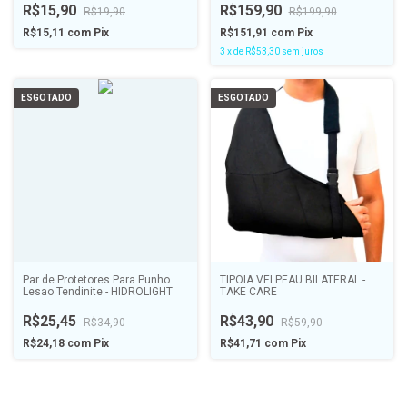
R$15,90
R$159,90
R$19,90
R$199,90
R$15,11
com
Pix
R$151,91
com
Pix
3
x
de
R$53,30
sem juros
ESGOTADO
ESGOTADO
Par de Protetores Para Punho
TIPOIA VELPEAU BILATERAL -
Lesao Tendinite - HIDROLIGHT
TAKE CARE
R$25,45
R$43,90
R$34,90
R$59,90
R$24,18
com
Pix
R$41,71
com
Pix