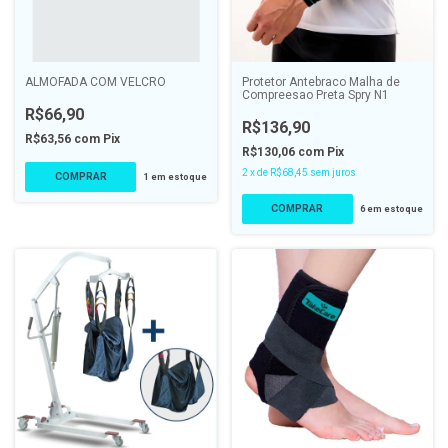
ALMOFADA COM VELCRO
Protetor Antebraco Malha de
Compreesao Preta Spry N1
R$66,90
R$136,90
R$63,56
com
Pix
R$130,06
com
Pix
2
x
de
R$68,45
sem juros
COMPRAR
1
em estoque
COMPRAR
6
em estoque