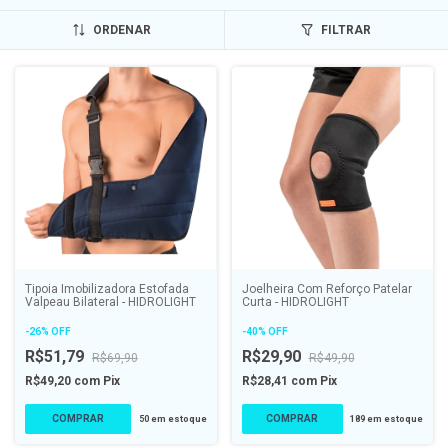
ORDENAR
FILTRAR
Tipoia Imobilizadora Estofada
Joelheira Com Reforço Patelar
Valpeau Bilateral - HIDROLIGHT
Curta - HIDROLIGHT
-
26
%
OFF
-
40
%
OFF
R$51,79
R$29,90
R$69,90
R$49,90
R$49,20
com
Pix
R$28,41
com
Pix
COMPRAR
COMPRAR
50
em estoque
189
em estoque