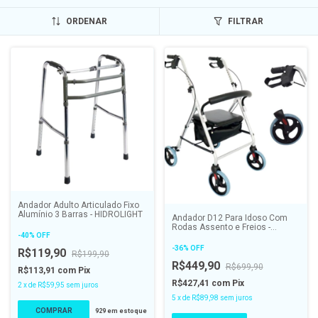
ORDENAR
FILTRAR
Andador Adulto Articulado Fixo
Alumínio 3 Barras - HIDROLIGHT
Andador D12 Para Idoso Com
Rodas Assento e Freios -
-
40
%
OFF
DELLAMED
-
36
%
OFF
R$119,90
R$199,90
R$449,90
R$699,90
R$113,91
com
Pix
R$427,41
com
Pix
2
x
de
R$59,95
sem juros
5
x
de
R$89,98
sem juros
929
em estoque