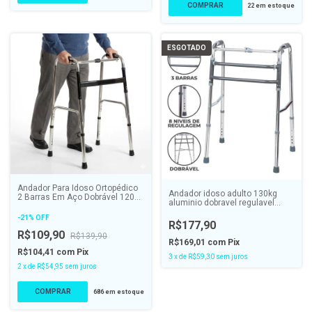
22
em estoque
ESGOTADO
Andador Para Idoso Ortopédico
Andador idoso adulto 130kg
2 Barras Em Aço Dobrável 120kg
aluminio dobravel regulavel
- SUPERMEDY
articulado - DELLAMED
-
21
%
OFF
R$177,90
R$109,90
R$139,90
R$169,01
com
Pix
R$104,41
com
Pix
3
x
de
R$59,30
sem juros
2
x
de
R$54,95
sem juros
686
em estoque