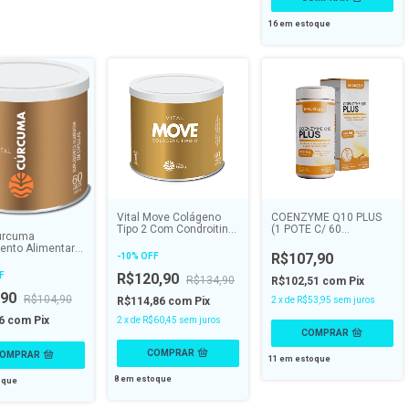
16
em estoque
Vital Move Colágeno
COENZYME Q10 PLUS
Tipo 2 Com Condroitina
(1 POTE C/ 60
Cúrcuma
e Hialurônico - VITAL
CAPSULAS) - ENDOGEN
ento Alimentar
ATMAN
R$107,90
-
10
%
OFF
sulas de 510
ITAL ATMAN
F
R$120,90
R$134,90
R$102,51
com
Pix
,90
R$104,90
R$114,86
com
Pix
2
x
de
R$53,95
sem juros
16
com
Pix
2
x
de
R$60,45
sem juros
11
em estoque
8
em estoque
oque