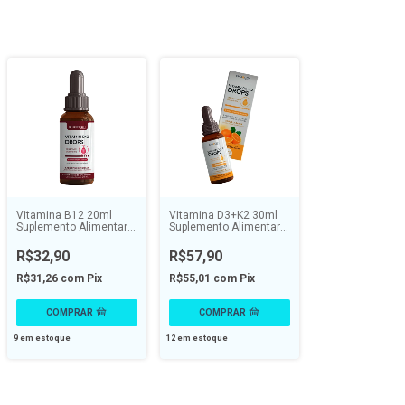
Vitamina B12 20ml
Vitamina D3+K2 30ml
Suplemento Alimentar
Suplemento Alimentar
em Gotas - ENDOGEN
em Gotas - ENDOGEN
R$32,90
R$57,90
R$31,26
com
Pix
R$55,01
com
Pix
9
em estoque
12
em estoque