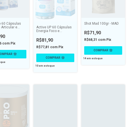
o 60 Cápsulas
Shot Mad 100gr - MAD
 Articular e
Active UP 60 Cápsulas
no - ENDOGEN
Energia Foco e
R$71,90
Concentração -
,90
ENDOGEN
R$81,90
R$68,31
com
Pix
96
com
Pix
R$77,81
com
Pix
14
em estoque
oque
10
em estoque