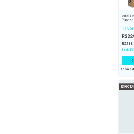
Vital F
Pureza
DHA Vi
120cap
-
10
%
OF
R$22
R$218
3
x
de
R$
52
em es
ESGOTA