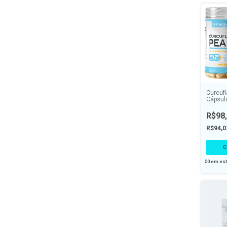
Curcufl
Cápsul
Natura
R$98
R$94,
50
em es