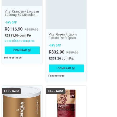
Vital Cranberry Exocyan
1000mg 60 Cápsulas -
VITAL ATMAN
-
10
%
OFF
R$116,90
R$129,90
Vital Green Própolis
R$111,06
com
Pix
Extrato De Própolis
Verde 30ml - VITAL
2
x
de
R$58,45
sem juros
ATMAN
-
18
%
OFF
R$32,90
R$39,90
16
em estoque
R$31,26
com
Pix
1
em estoque
ESGOTADO
ESGOTADO