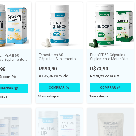
Fenosteron 60
EndoFIT 60 Cápsulas
an PEA II 60
Cápsulas Suplemento
Suplemento Metabólico
as Suplemento
Hormonal Masculino -
Natural - ENDOGEN
l - ENDOGEN
ENDOGEN
R$90,90
R$73,90
,98
R$86,36
com
Pix
R$70,21
com
Pix
03
com
Pix
10
em estoque
3
em estoque
toque