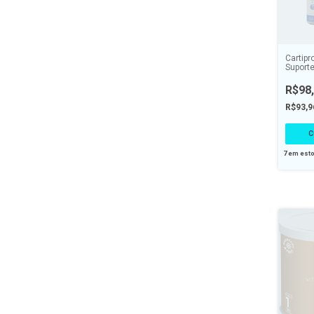
Cartipr
Suporte
Coláge
R$98
R$93,
7
em est