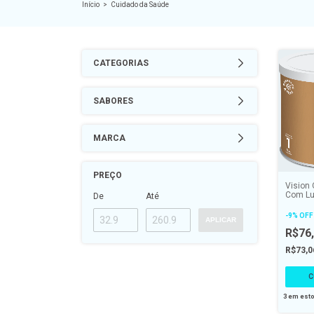
Início
>
Cuidado da Saúde
CATEGORIAS
SABORES
MARCA
PREÇO
Vision
Com Lu
De
Até
Zeaxan
A E - 
-
9
%
OFF
APLICAR
R$76
R$73,
3
em est