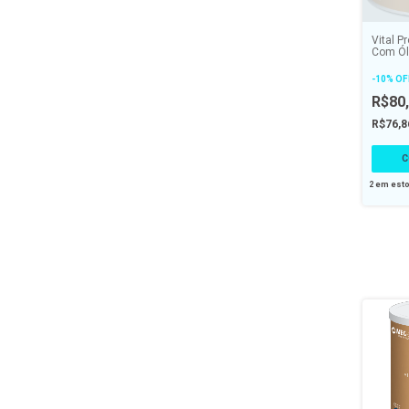
Vital P
Com Ól
de Abó
Caps -
-
10
%
OF
R$80
R$76,
2
em est