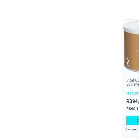
Vital 
Suplem
Em Cáp
mg - V
-
10
%
OF
R$94
R$90,
6
em est