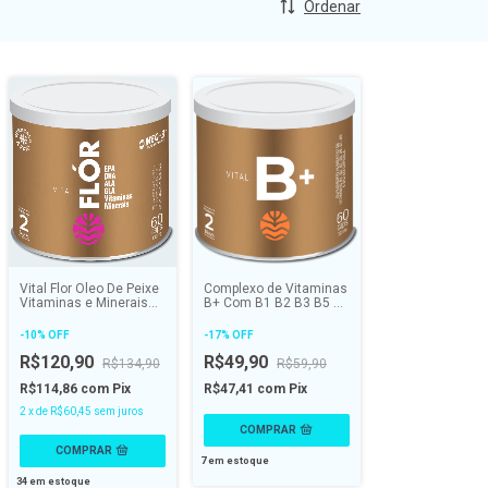
Ordenar
Vital Flor Óleo De Peixe
Complexo de Vitaminas
Vitaminas e Minerais
B+ Com B1 B2 B3 B5 B6
Mulher 60 caps - VITAL
B7 B9 B12 60caps -
ATMAN
VITAL ATMAN
-
10
%
OFF
-
17
%
OFF
R$120,90
R$49,90
R$134,90
R$59,90
R$114,86
com
Pix
R$47,41
com
Pix
2
x
de
R$60,45
sem juros
7
em estoque
34
em estoque