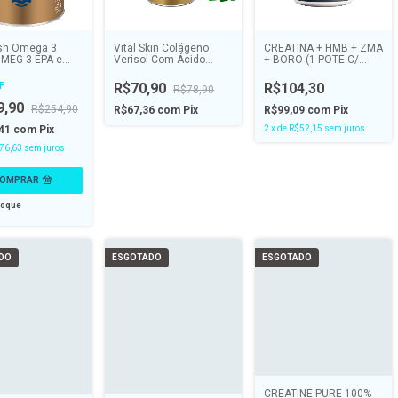
ish Ômega 3
Vital Skin Colágeno
CREATINA + HMB + ZMA
 MEG-3 EPA e
Verisol Com Ácido
+ BORO (1 POTE C/
tamina E
Hialurônico - VITAL
300G) - ENDOGEN
s - VITAL ATMAN
ATMAN
R$70,90
R$104,30
F
R$78,90
9,90
R$254,90
R$67,36
com
Pix
R$99,09
com
Pix
,41
com
Pix
2
x
de
R$52,15
sem juros
76,63
sem juros
toque
DO
ESGOTADO
ESGOTADO
CREATINE PURE 100% -