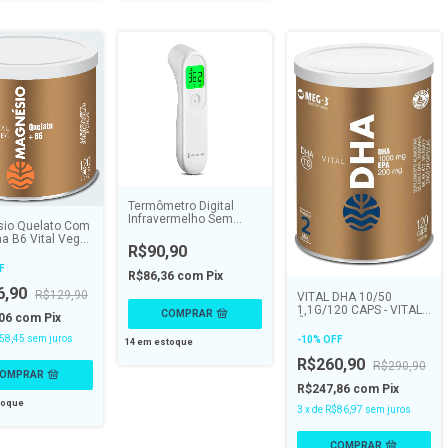
Termômetro Digital
Infravermelho Sem
io Quelato Com
Contato - Alta Precisão -
a B6 Vital Veg
DELLAMED
R$90,90
 120 caps -
ATMAN
F
R$86,36
com
Pix
6,90
R$129,90
VITAL DHA 10/50
1,1G/120 CAPS - VITAL
,06
com
Pix
ÂTMAN
58,45
sem juros
-
10
%
OFF
14
em estoque
R$260,90
R$290,90
R$247,86
com
Pix
toque
3
x
de
R$86,97
sem juros