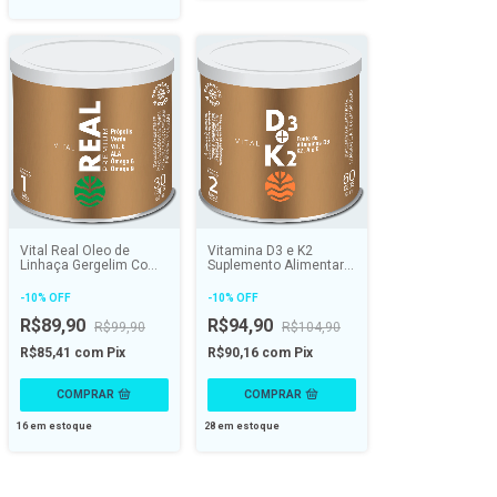
Vital Real Óleo de
Vitamina D3 e K2
Linhaça Gergelim Com
Suplemento Alimentar
Extrato de Própolis
De Vitaminas A E K2 D3
30caps - VITAL ATMAN
- VITAL ATMAN
-
10
%
OFF
-
10
%
OFF
R$89,90
R$94,90
R$99,90
R$104,90
R$85,41
com
Pix
R$90,16
com
Pix
16
em estoque
28
em estoque