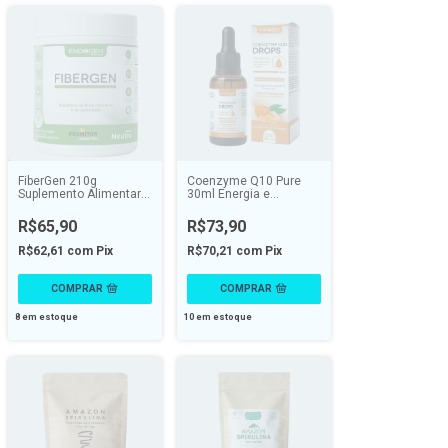
FiberGen 210g
Coenzyme Q10 Pure
Suplemento Alimentar
30ml Energia e
com Fibras - ENDOGEN
Antioxidante - ENDOGEN
R$65,90
R$73,90
R$62,61
com
Pix
R$70,21
com
Pix
8
em estoque
10
em estoque