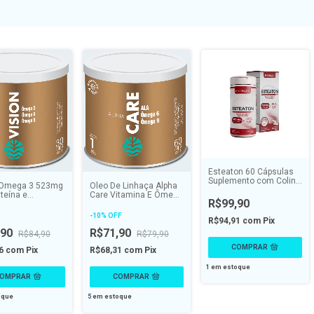
Esteaton 60 Cápsulas
Suplemento com Colina
 Ômega 3 523mg
Óleo De Linhaça Alpha
e B12 - ENDOGEN
teína e
Care Vitamina E Ômega
R$99,90
tina + Vitamina
3 6 9 - 60 caps - VITAL
VITAL ATMAN
ATMAN
-
10
%
OFF
R$94,91
com
Pix
,90
R$71,90
R$84,90
R$79,90
06
com
Pix
R$68,31
com
Pix
1
em estoque
oque
5
em estoque