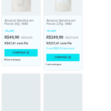
Amazon Spirulina em
Amazon Spirulina em
Flocos 30g - MAD
Flocos 225g - MAD
-
9
%
OFF
-
9
%
OFF
R$49,90
R$249,90
R$54,90
R$274,90
R$47,41
com
Pix
R$237,41
com
Pix
3
x
de
R$83,30
sem juros
18
em estoque
1
em estoque