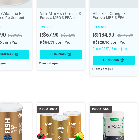
ro Vitamina E
Vital Mini Fish Ômega 3
Vital Fish Ômega 3
eo De Sementes
Pureza MEG-3 EPA e
Pureza MEG-3 EPA e
bora 1000mg 60
DHA Vit E 250mg -
DHA Vitamina E 60 caps
 VITAL ATMAN
VITAL ATMAN
- VITAL ATMAN
F
-
9
%
OFF
-
10
%
OFF
,90
R$67,90
R$134,90
R$89,90
R$74,90
R$149,90
86
com
Pix
R$64,51
com
Pix
R$128,16
com
Pix
2
x
de
R$67,45
sem juros
oque
2
em estoque
41
em estoque
ESGOTADO
ESGOTADO