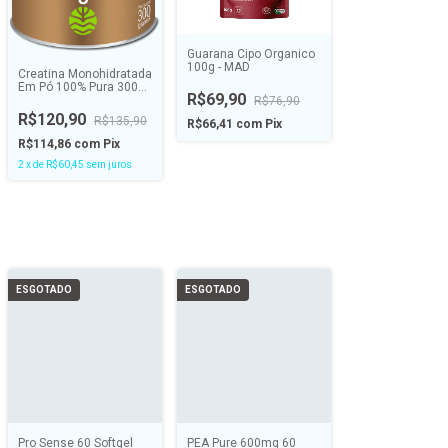
Guarana Cipo Organico
100g - MAD
Creatina Monohidratada
Em Pó 100% Pura 300g -
R$69,90
VITAL ATMAN
R$76,90
R$120,90
R$135,90
R$66,41
com
Pix
R$114,86
com
Pix
2
x
de
R$60,45
sem juros
ESGOTADO
ESGOTADO
Pro Sense 60 Softgel
PEA Pure 600mg 60