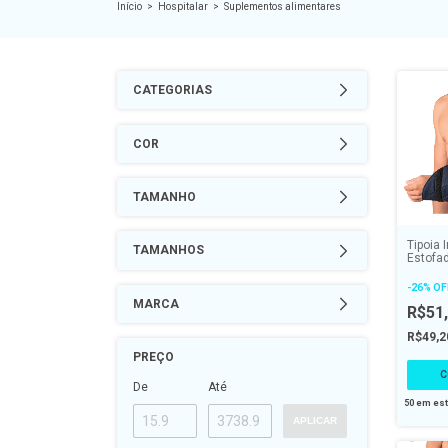
Início
>
Hospitalar
>
Suplementos alimentares
CATEGORIAS
COR
TAMANHO
Tipoia 
TAMANHOS
Estofa
Bilater
-
26
%
OF
MARCA
R$51
R$49,
PREÇO
C
De
Até
50
em es
APLICAR