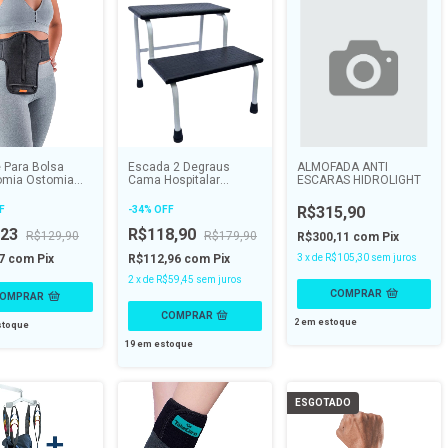
 Para Bolsa
Escada 2 Degraus
ALMOFADA ANTI
omia Ostomia
Cama Hospitalar
ESCARAS HIDROLIGHT
ht - HIDROLIGHT
Multiuso Para Maca -
ALO
R$315,90
F
-
34
%
OFF
,23
R$118,90
R$129,90
R$179,90
R$300,11
com
Pix
27
com
Pix
R$112,96
com
Pix
3
x
de
R$105,30
sem juros
2
x
de
R$59,45
sem juros
COMPRAR
OMPRAR
2
em estoque
toque
19
em estoque
ESGOTADO