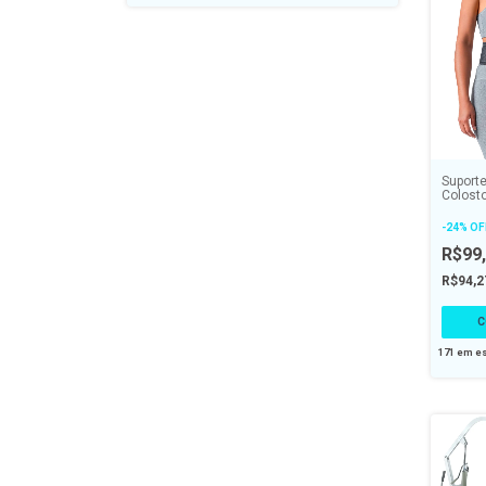
Suporte
Colost
Ostolig
-
24
%
OF
R$99
R$94,
C
171
em es