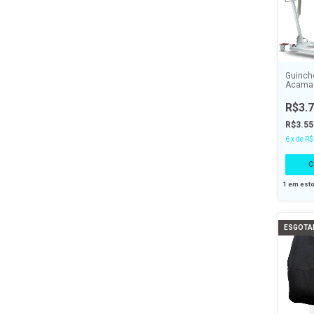
Guinch
Acamad
De Tra
D5000 
R$3.7
R$3.55
6
x
de
R$
1
em est
ESGOTA