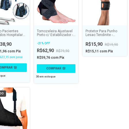
o Pacientes
Tornozeleira Ajustavel
Protetor Para Punho
os Hospitalar
Preto c/ Estabilizador -
Lesao Tendinite -
nsferência
TAKE CARE
HIDROLIGHT
- DELLAMED
38,90
R$15,90
-
21
%
OFF
R$19,90
R$62,90
R$79,90
1,96
com
Pix
R$15,11
com
Pix
623,15
sem juros
R$59,76
com
Pix
oque
30
em estoque
DO