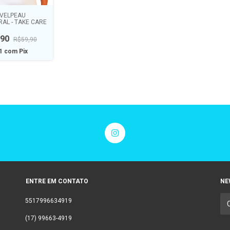
 VELPEAU
RAL - TAKE CARE
,90
R$59,90
71
com
Pix
ENTRE EM CONTATO
NE
5517996634919
(17) 99663-4919