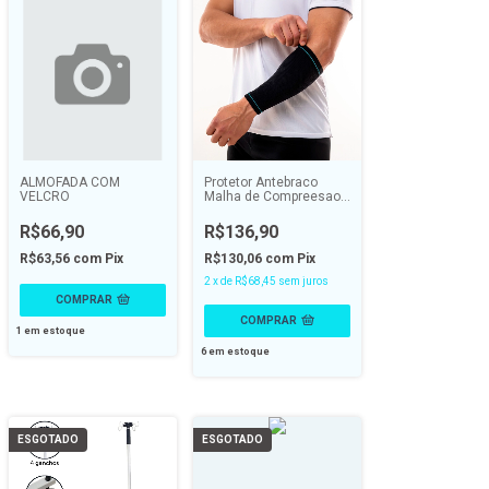
ALMOFADA COM
Protetor Antebraco
VELCRO
Malha de Compreesao
Preta Spry N1
R$66,90
R$136,90
R$63,56
com
Pix
R$130,06
com
Pix
2
x
de
R$68,45
sem juros
COMPRAR
COMPRAR
1
em estoque
6
em estoque
ESGOTADO
ESGOTADO