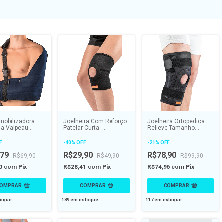
Imobilizadora
Joelheira Com Reforço
Joelheira Ortopedica
da Valpeau
Patelar Curta -
Relieve Tamanho
al - HIDROLIGHT
HIDROLIGHT
Ajustavel - HIDROLIGHT
F
-
40
%
OFF
-
21
%
OFF
,79
R$29,90
R$78,90
R$69,90
R$49,90
R$99,90
20
com
Pix
R$28,41
com
Pix
R$74,96
com
Pix
OMPRAR
COMPRAR
COMPRAR
toque
189
em estoque
117
em estoque