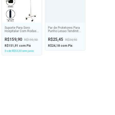
Suporte Para Soro
Par de Protetores Para
Hospitalar Com Rodas e
Punho Lesao Tendinite -
Regulagem de Altura -
HIDROLIGHT
ALO
R$159,90
R$25,45
R$199,90
R$34,90
R$151,91
com
Pix
R$24,18
com
Pix
3
x
de
R$53,30
sem juros