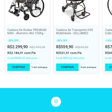
Cadeira De Rodas PREMIUM
Cadeira de Transporte D90
Cade
MAX - Alumínio Até 150Kg -
Mobilidade - DELLAMED
Dobr
HIDROLIGHT
Até 
-
23
%
OFF
-
20
%
OFF
-
19
%
R$2.299,90
R$559,90
R$7
R$2.999,99
R$699,90
R$2.184,91
com
Pix
R$531,91
com
Pix
R$6
6
x
de
R$383,32
sem juros
6
x
de
R$93,32
sem juros
6
x
d
COMPRAR
C
1
em estoque
4
em estoque