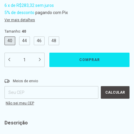
6
x
de
R$283,32
sem juros
5% de desconto
pagando com Pix
Ver mais detalhes
Tamanho:
40
40
44
46
48
Entregas para o CEP:
ALTERAR CEP
Meios de envio
CALCULAR
Não sei meu CEP
Descrição