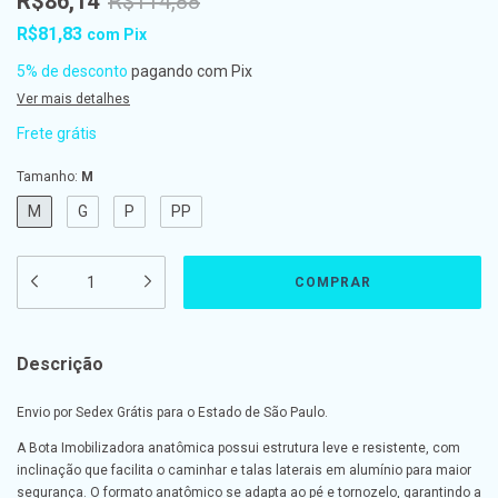
R$86,14
R$114,88
R$81,83
com
Pix
5% de desconto
pagando com Pix
Ver mais detalhes
Frete grátis
Tamanho:
M
M
G
P
PP
Descrição
Envio por Sedex Grátis para o Estado de São Paulo.
A Bota Imobilizadora anatômica possui estrutura leve e resistente, com
inclinação que facilita o caminhar e talas laterais em alumínio para maior
segurança. O formato anatômico se adapta ao pé e tornozelo, garantindo a