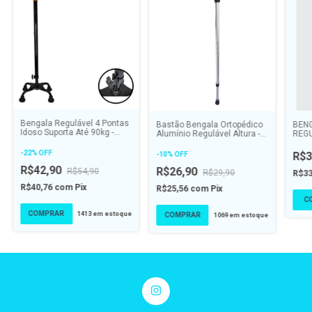
Bengala Regulável 4 Pontas
Bastão Bengala Ortopédico
BEN
Idoso Suporta Até 90kg -
Alumínio Regulável Altura -
REG
SUPERMEDY
100kg Cor Preto - ALO
GRAN
-
22
%
OFF
R$3
-
10
%
OFF
R$42,90
R$26,90
R$54,90
R$29,90
R$3
R$40,76
com
Pix
R$25,56
com
Pix
1413
em estoque
1069
em estoque