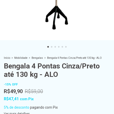
Início
>
Mobilidade
>
Bengalas
>
Bengala 4 Pontas Cinza/Preto até 130 kg - ALO
Bengala 4 Pontas Cinza/Preto
até 130 kg - ALO
-
15
%
OFF
R$49,90
R$59,00
R$47,41
com
Pix
5% de desconto
pagando com Pix
Ver mais detalhes